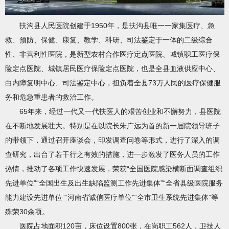
扶沟县人民医院创建于1950年，是扶沟县唯一一家集医疗、急
救、预防、保健、康复、教学、科研、司法鉴定于一体的二级综合
性、非营利性医院，是新型农村合作医疗定点医院、城镇职工医疗保
险定点医院、城镇居民医疗保险定点医院，也是全县血液供应中心、
白内障复明中心、司法鉴定中心，担负着全县73万人民的医疗保健服
务和危急重患者的救治工作。
65年来，经过一代又一代扶医人的艰苦创业和不懈努力，县医院
在不断地发展壮大。特别是在以院长朱广远为首的新一届院领导班子
的带领下，通过召开座谈会，印发调查问卷等形式，进行了深入的调
查研究，出台了若干行之有效的措施，进一步激发了医务人员的工作
热情，推动了各项工作快速发展，荣获“全国医院感染横断面调查组织
先进单位”“全国出生及出生缺陷监测工作先进集体”“全省县级医院服务
能力建设先进单位”“河南省诚信医疗单位”“全市卫生系统先进集体”等
殊荣30余项。
医院占地面积120亩，床位设置800张，在岗职工562人，卫技人