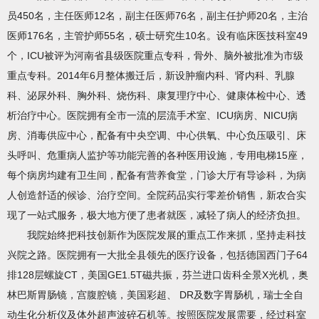
员450名，主任医师12名，副主任医师76名，副主任护师20名，主治
医师176名，主管护师55名，硕士研究生10名。设有临床医技科室49
个，ICU被评为河南省县级医院重点专科，骨外、脑外被批准为市级
重点专科。2014年6月整体搬迁后，新设肿瘤内科、肾内科、乳腺
科、泌尿外科、胸外科、烧伤科、康复理疗中心、健康体检中心、透
析治疗中心。医院拥有全市一流的层流手术室、ICU病房、NICU病
房、消毒供应中心，配备有中央空调、中心供氧、中心负压吸引、床
头呼叫、危重病人监护等功能完善的各种医用设施，专用电梯15座，
每个病房均建有卫生间，配备有营养食堂，门诊大厅有导诊科，为病
人创造舒适的候诊、治疗空间。全院药品实行零差价销售，新农合实
现了一站式服务，极大地方便了患者就医，减轻了病人的经济负担。
我院始终把科技创新作为医院发展的重点工作来抓，坚持走科技
兴院之路。医院拥有一大批全县领先的医疗设备，包括德国西门子64
排128层螺旋CT，美国GE1.5T磁共振，芬兰进口齿科全景X光机，奥
林巴斯胃肠镜，宫腹腔镜，美国彩超、 DR及数字胃肠机，瑞士全自
动生化分析仪及体外超声波碎石机等。按照医院发展需要，经过科室