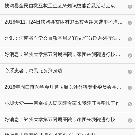
扶沟县全民自救互救卫生应急知识技能普及活动启动仪式顺利召开
2018年11月24日扶沟县贫困村退出核查组来曹里刁湾检查工作
喜讯：河南省医学会百项基层适宜技术“分期系列疗法规范化诊治股骨头坏死”推广活动——走进扶沟县人民医院
好消息：郑州大学第五附属医院专家团来我院进行技术交流
心系患者，惠民服务到身边
2018年周口市医学会耳鼻咽喉头颈外科专业委员会学术年会暨河南省继续教育项目《慢性鼻窦炎的鼻内窥镜手术治疗培训班》会议圆
小城大爱——河南省人民医院专家来我院开展帮扶工作
好消息：郑州大学第五附属医院专家团来我院进行技术交流